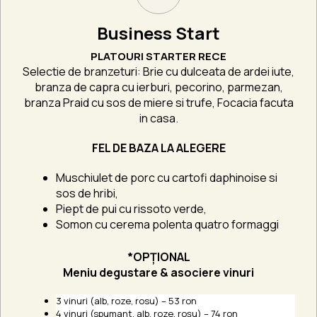
Business Start
PLATOURI STARTER RECE
Selectie de branzeturi: Brie cu dulceata de ardei iute,
branza de capra cu ierburi, pecorino, parmezan,
branza Praid cu sos de miere si trufe, Focacia facuta
in casa.
FEL DE BAZA LA ALEGERE
Muschiulet de porc cu cartofi daphinoise si
sos de hribi,
Piept de pui cu rissoto verde,
Somon cu cerema polenta quatro formaggi
*OPȚIONAL
Meniu degustare & asociere vinuri
3 vinuri (alb, roze, rosu) – 53 ron
4 vinuri (spumant, alb, roze, roșu) – 74 ron