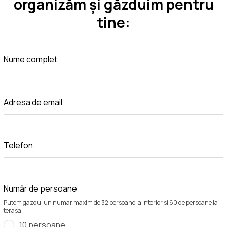
organizăm și găzduim pentru
tine:
Leave
Nume complet
this
field
blank
Adresa de email
Telefon
Număr de persoane
Putem gazdui un numar maxim de 32 persoane la interior si 60 de persoane la
terasa.
10 persoane