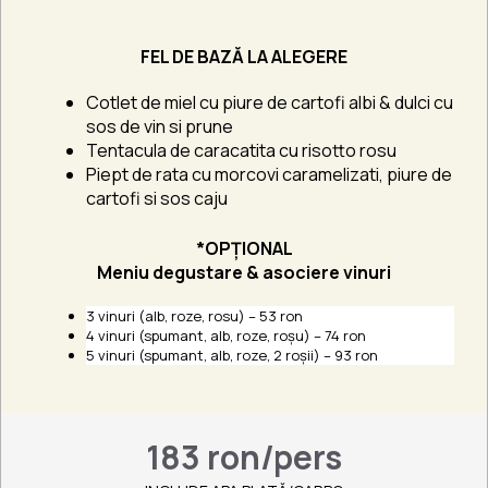
FEL DE BAZĂ LA ALEGERE
Cotlet de miel cu piure de cartofi albi & dulci cu
sos de vin si prune
Tentacula de caracatita cu risotto rosu
Piept de rata cu morcovi caramelizati, piure de
cartofi si sos caju
*OPȚIONAL
Meniu degustare & asociere vinuri
3 vinuri (alb, roze, rosu) – 53 ron
4 vinuri (spumant, alb, roze, roșu) – 74 ron
5 vinuri (spumant, alb, roze, 2 roșii) – 93 ron
183 ron/pers