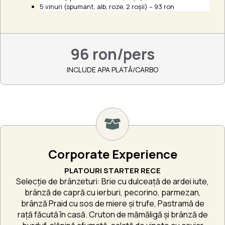
5 vinuri (spumant, alb, roze, 2 roșii) – 93 ron
96 ron/pers
INCLUDE APA PLATĂ/CARBO
Corporate Experience
PLATOURI STARTER RECE
Selecție de brânzeturi: Brie cu dulceață de ardei iute,
brânză de capră cu ierburi, pecorino, parmezan,
brânză Praid cu sos de miere și trufe, Pastramă de
rață făcută în casă. Cruton de mămăligă și brânză de