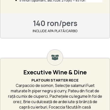
5 vinuri (spumant, alb, roze, 2 roșii) – 93 ron
140 ron/pers
INCLUDE APA PLATĂ/CARBO
Executive Wine & Dine
PLATOURI STARTER RECE
Carpaccio de somon, Selecție salamuri Fuet
maturate în piper negru și curry, Pateu din ficat de
rață cu mix de ciuperci, Pachețele cu legume în foi de
orez, Brie cu dulceață de ardei iute și brânză de
capră cu ierburi, Focaccia făcută în casă