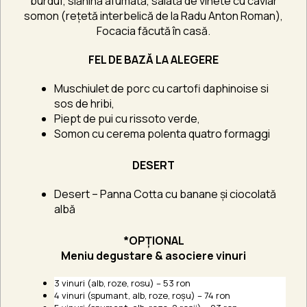
burduf, slănină afumată, salată de vinete cu caviar
somon (rețetă interbelică de la Radu Anton Roman),
Focacia făcută în casă.
FEL DE BAZĂ LA ALEGERE
Muschiulet de porc cu cartofi daphinoise si
sos de hribi,
Piept de pui cu rissoto verde,
Somon cu cerema polenta quatro formaggi
DESERT
Desert – Panna Cotta cu banane și ciocolată
albă
*OPȚIONAL
Meniu degustare & asociere vinuri
3 vinuri (alb, roze, rosu) – 53 ron
4 vinuri (spumant, alb, roze, roșu) – 74 ron