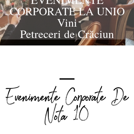
CORPORATE LA UNIO
Vini
Petreceri de Crăciun
Evenimente Corporate De
Nota 10